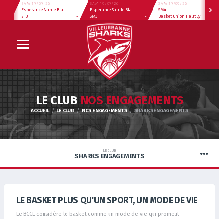
SAM 19/09/26
SAM 19/09/26
SAM 19/09/26
Esperance Sainte Bla
-
Esperance Sainte Bla
-
SM4
-
SF3
-
SM3
-
Basket Union Haut Ly
-
LE CLUB
NOS ENGAGEMENTS
ACCUEIL
LE CLUB
NOS ENGAGEMENTS
SHARKS ENGAGEMENTS
LE CLUB
SHARKS ENGAGEMENTS
LE BASKET PLUS QU'UN SPORT, UN MODE DE VIE
Le BCCL considère le basket comme un mode de vie qui promeut