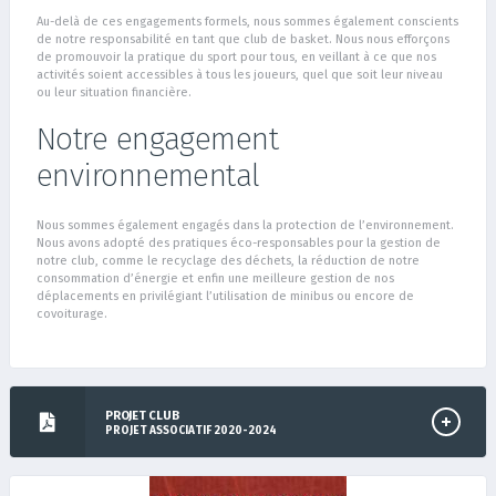
Au-delà de ces engagements formels, nous sommes également conscients
de notre responsabilité en tant que club de basket. Nous nous efforçons
de promouvoir la pratique du sport pour tous, en veillant à ce que nos
activités soient accessibles à tous les joueurs, quel que soit leur niveau
ou leur situation financière.
Notre engagement
environnemental
Nous sommes également engagés dans la protection de l’environnement.
Nous avons adopté des pratiques éco-responsables pour la gestion de
notre club, comme le recyclage des déchets, la réduction de notre
consommation d’énergie et enfin une meilleure gestion de nos
déplacements en privilégiant l’utilisation de minibus ou encore de
covoiturage.
PROJET CLUB
PROJET ASSOCIATIF 2020-2024