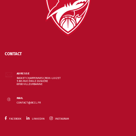
CONTACT
ADRESSE
BASKET CHARPENNES CROIX-LUIZET
5 BIS RUE ÉMILE DUNIÈRE
69100 VILLEURBANNE
MAIL
CONTACT@BCCL.FR
FACEBOOK
LINKEDIN
INSTAGRAM