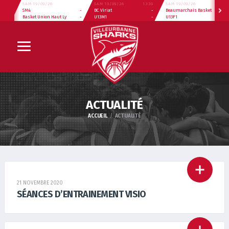
SAM 19/09/26
SAM 19/09/26
13:30
SAM 19/09/26
13:30
SM4
-
BC Viriat
-
Beaumarchais Basket
-
Basket Union Haut Ly
-
U13M1
-
U13F1
-
ACTUALITÉ
ACCUEIL
ACTUALITÉ
21 NOVEMBRE 2020
SÉANCES D’ENTRAINEMENT VISIO