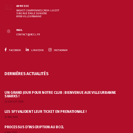
ADRESSE
BASKET CHARPENNES CROIX-LUIZET
5 BIS RUE ÉMILE DUNIÈRE
69100 VILLEURBANNE
MAIL
CONTACT@BCCL.FR
FACEBOOK
LINKEDIN
INSTAGRAM
DERNIÈRES ACTUALITÉS
UN GRAND JOUR POUR NOTRE CLUB : BIENVENUE AUX VILLEURBANNE
SHARKS !
22 JUILLET 2026
LES SF1 VALIDENT LEUR TICKET EN PRÉNATIONALE !
31 MAI 2026
PROCESSUS D’INSCRIPTION AU BCCL
4 MAI 2026