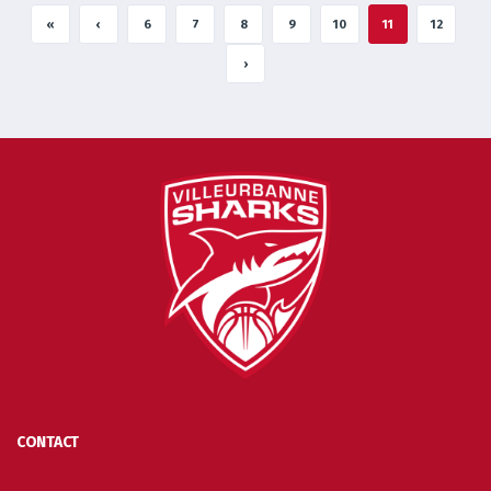
«
‹
6
7
8
9
10
11
12
›
CONTACT